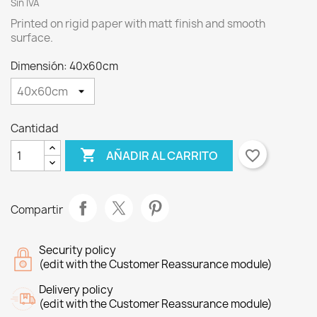
Sin IVA
Printed on rigid paper with matt finish and smooth
surface.
Dimensión: 40x60cm
Cantidad

favorite_border
AÑADIR AL CARRITO
Compartir
Security policy
(edit with the Customer Reassurance module)
Delivery policy
(edit with the Customer Reassurance module)