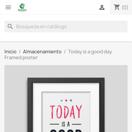
shopping_cart


(0)
search
Inicio
Almacenamiento
Today is a good day
Framed poster