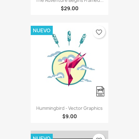
The Adventure Begins Framed...
$29.00
NUEVO
favorite_border
Hummingbird - Vector Graphics
$9.00
NUEVO