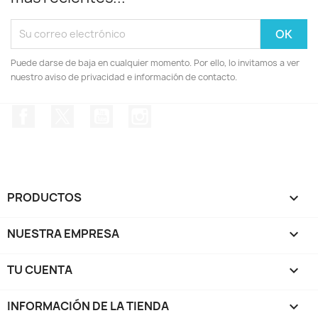
Puede darse de baja en cualquier momento. Por ello, lo invitamos a ver
nuestro aviso de privacidad e información de contacto.
Facebook
Twitter
YouTube
Instagram
PRODUCTOS

NUESTRA EMPRESA

TU CUENTA

INFORMACIÓN DE LA TIENDA
keyboard_arrow_down