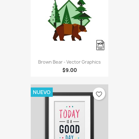
Brown Bear - Vector Graphics
$9.00
NUEVO
favorite_border