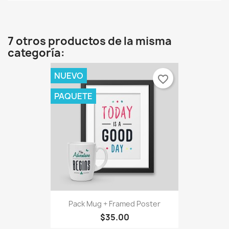
7 otros productos de la misma
categoría:
NUEVO
favorite_border
PAQUETE
Pack Mug + Framed Poster
$35.00