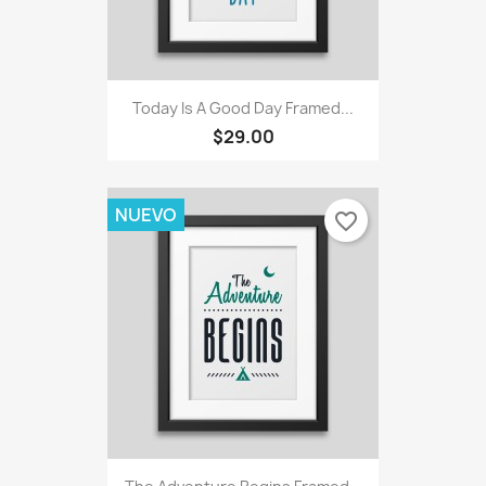
Today Is A Good Day Framed...
$29.00
NUEVO
favorite_border