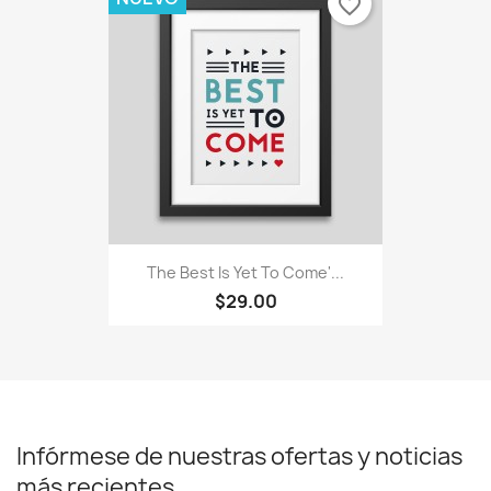
favorite_border
The Best Is Yet To Come'...
$29.00
Infórmese de nuestras ofertas y noticias
más recientes...