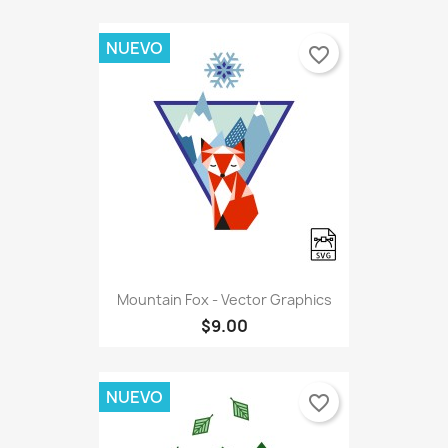
NUEVO
favorite_border
Mountain Fox - Vector Graphics
$9.00
NUEVO
favorite_border